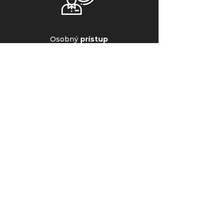
Osobný
prístup
Konzultácia
s genetikom
ohľadne Vašich genetických dát
a odporúčaní
+
NU3Gen
Zdravie
Genetické poradenstvo
v oblasti predispozícií zdravia