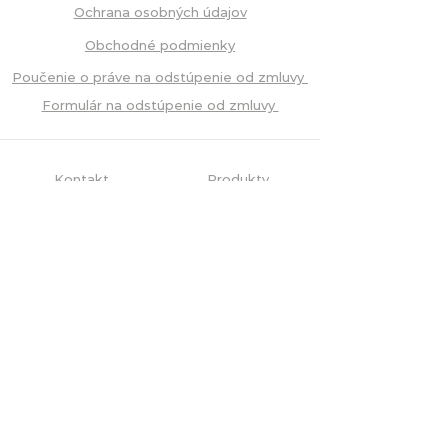
Ochrana osobných údajov
Obchodné podmienky
Poučenie o práve na odstúpenie od zmluvy
Formulár na odstúpenie od zmluvy
Kontakt
Produkty
Blog
Často kladené
otázky
Přihlaste se na odběr našeho
newslettru.
Přihlásit