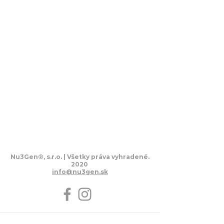
Nu3Gen
®
, s.r.o.
| Všetky práva vyhradené.
2020
info@nu3gen.sk