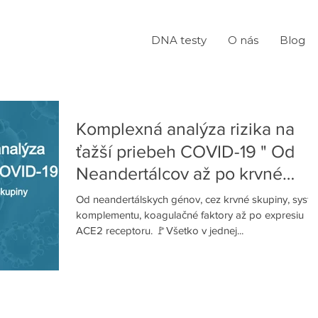
DNA testy
O nás
Blog
Komplexná analýza rizika na
ťažší priebeh COVID-19 " Od
Neandertálcov až po krvné
skupiny"
Od neandertálskych génov, cez krvné skupiny, syst
komplementu, koagulačné faktory až po expresiu
ACE2 receptoru. 🚩Všetko v jednej...