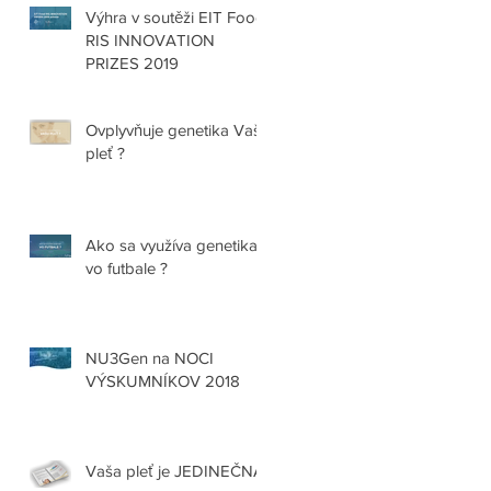
Výhra v soutěži EIT Food
RIS INNOVATION
PRIZES 2019
Ovplyvňuje genetika Vašu
pleť ?
Ako sa využíva genetika
vo futbale ?
NU3Gen na NOCI
VÝSKUMNÍKOV 2018
Vaša pleť je JEDINEČNÁ