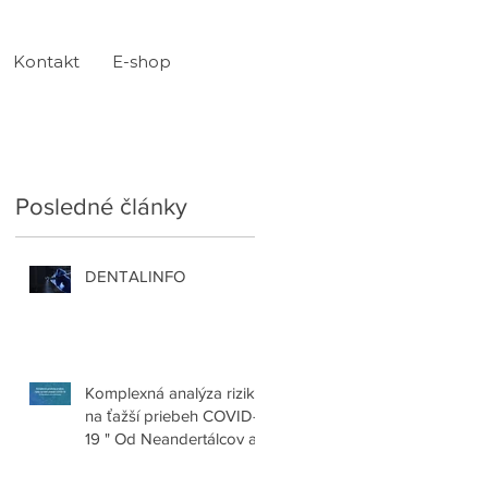
Kontakt
E-shop
Posledné články
DENTALINFO
ém
Komplexná analýza rizika
na ťažší priebeh COVID-
19 " Od Neandertálcov až
po krvné skupiny"